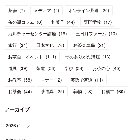
茶会
(
7
)
メディア
(
2
)
オンライン茶道
(
20
)
茶の湯コラム
(
8
)
和菓子
(
44
)
専門学校
(
17
)
カルチャーセンター講座
(
16
)
三日月ファーム
(
10
)
旅行
(
34
)
日本文化
(
76
)
お茶会準備
(
21
)
お茶会、イベント
(
111
)
母のありがた講座
(
16
)
道具
(
39
)
茶道
(
53
)
学び
(
54
)
お茶の心
(
45
)
お教室
(
58
)
マナー
(
2
)
英語で茶道
(
11
)
お茶会
(
44
)
茶道具
(
25
)
着物
(
18
)
お稽古
(
60
)
アーカイブ
2026
(
1
)