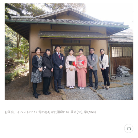
お茶会、イベント
(
111
)
母のありがた講座
(
16
)
茶道
(
53
)
学び
(
54
)