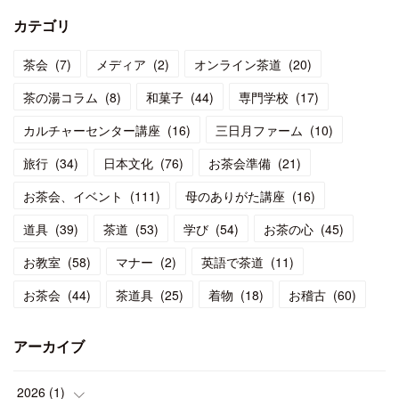
カテゴリ
茶会
(
7
)
メディア
(
2
)
オンライン茶道
(
20
)
茶の湯コラム
(
8
)
和菓子
(
44
)
専門学校
(
17
)
カルチャーセンター講座
(
16
)
三日月ファーム
(
10
)
旅行
(
34
)
日本文化
(
76
)
お茶会準備
(
21
)
お茶会、イベント
(
111
)
母のありがた講座
(
16
)
道具
(
39
)
茶道
(
53
)
学び
(
54
)
お茶の心
(
45
)
お教室
(
58
)
マナー
(
2
)
英語で茶道
(
11
)
お茶会
(
44
)
茶道具
(
25
)
着物
(
18
)
お稽古
(
60
)
アーカイブ
2026
(
1
)