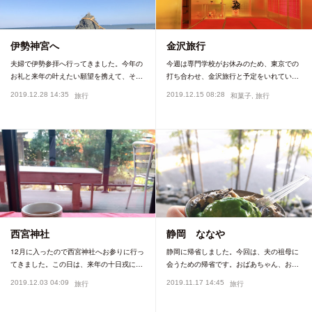
伊勢神宮へ
金沢旅行
夫婦で伊勢参拝へ行ってきました。今年の
今週は専門学校がお休みのため、東京での
お礼と来年の叶えたい願望を携えて、そ…
打ち合わせ、金沢旅行と予定をいれてい…
2019.12.28 14:35
2019.12.15 08:28
旅行
和菓子
旅行
西宮神社
静岡 ななや
12月に入ったので西宮神社へお参りに行っ
静岡に帰省しました。今回は、夫の祖母に
てきました。この日は、来年の十日戎に…
会うための帰省です。おばあちゃん、お…
2019.12.03 04:09
2019.11.17 14:45
旅行
旅行