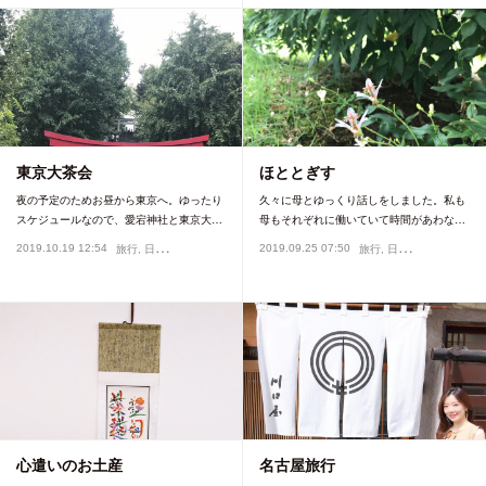
東京大茶会
ほととぎす
夜の予定のためお昼から東京へ。ゆったり
久々に母とゆっくり話しをしました。私も
スケジュールなので、愛宕神社と東京大…
母もそれぞれに働いていて時間があわな…
2019.10.19 12:54
2019.09.25 07:50
旅行
日本文化
旅行
日本文化
心遣いのお土産
名古屋旅行