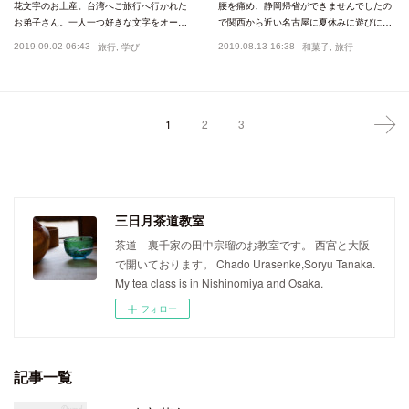
花文字のお土産。台湾へご旅行へ行かれた
腰を痛め、静岡帰省ができませんでしたの
お弟子さん。一人一つ好きな文字をオー…
で関西から近い名古屋に夏休みに遊びに…
2019.09.02 06:43
2019.08.13 16:38
旅行
学び
和菓子
旅行
1
2
3
三日月茶道教室
茶道 裏千家の田中宗瑠のお教室です。 西宮と大阪
で開いております。 Chado Urasenke,Soryu Tanaka.
My tea class is in Nishinomiya and Osaka.
フォロー
記事一覧