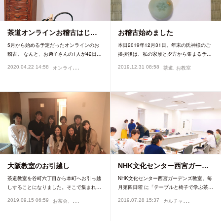
茶道オンラインお稽古はじ…
お稽古始めました
5月から始める予定だったオンラインのお
本日2019年12月31日。年末の氏神様のご
稽古。 なんと、お弟子さんの1人が42日…
挨拶後は、私の家族と夕方から集まる予…
オ
ンライン茶道
2020.04.22 14:58
2019.12.31 08:58
お教室
茶道
お教室
大阪教室のお引越し
NHK文化センター西宮ガー…
茶道教室を谷町六丁目から本町へお引っ越
NHK文化センター西宮ガーデンズ教室。毎
しすることになりました。そこで集まれ…
月第四日曜 に「テーブルと椅子で学ぶ茶…
お
茶会、イベント
カ
ルチャーセンター講座
2019.09.15 06:59
2019.07.28 15:37
お教室