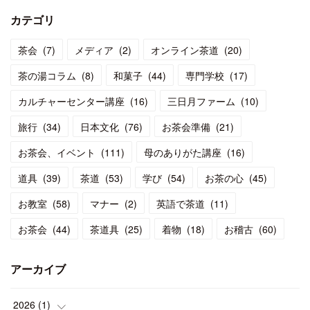
カテゴリ
茶会
(
7
)
メディア
(
2
)
オンライン茶道
(
20
)
茶の湯コラム
(
8
)
和菓子
(
44
)
専門学校
(
17
)
カルチャーセンター講座
(
16
)
三日月ファーム
(
10
)
旅行
(
34
)
日本文化
(
76
)
お茶会準備
(
21
)
お茶会、イベント
(
111
)
母のありがた講座
(
16
)
道具
(
39
)
茶道
(
53
)
学び
(
54
)
お茶の心
(
45
)
お教室
(
58
)
マナー
(
2
)
英語で茶道
(
11
)
お茶会
(
44
)
茶道具
(
25
)
着物
(
18
)
お稽古
(
60
)
アーカイブ
2026
(
1
)