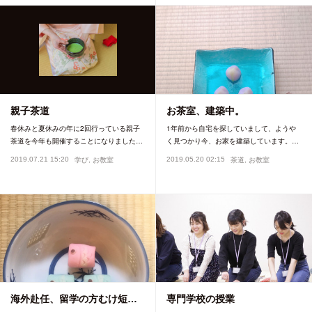
親子茶道
お茶室、建築中。
春休みと夏休みの年に2回行っている親子
1年前から自宅を探していまして、ようや
茶道を今年も開催することになりました…
く見つかり今、お家を建築しています。…
2019.07.21 15:20
2019.05.20 02:15
学び
お教室
茶道
お教室
海外赴任、留学の方むけ短…
専門学校の授業