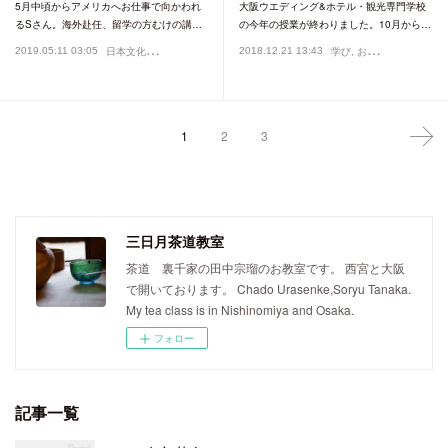
5月中頃からアメリカへお仕事で向かわれ
大阪ウエディング&ホテル・観光専門学校
るSさん。海外赴任、留学の方むけの講…
の今年の授業が終わりました。10月から…
日
本文化
2019.05.11 03:05
2018.12.21 13:43
お教室
英語で茶道
学び
お教室
専門学校
1
2
3
三日月茶道教室
茶道 裏千家の田中宗瑠のお教室です。 西宮と大阪
で開いております。 Chado Urasenke,Soryu Tanaka.
My tea class is in Nishinomiya and Osaka.
フォロー
記事一覧