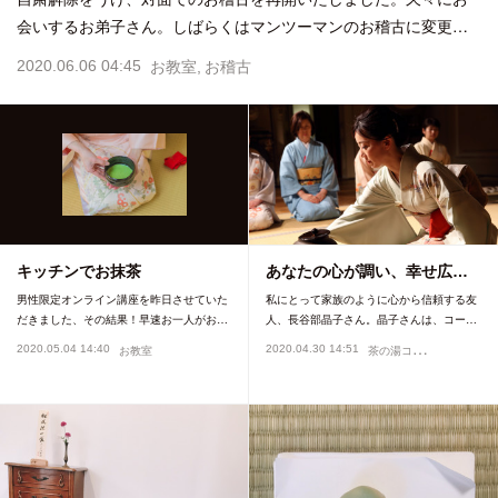
会いするお弟子さん。しばらくはマンツーマンのお稽古に変更…
2020.06.06 04:45
お教室
お稽古
キッチンでお抹茶
あなたの心が調い、幸せ広…
男性限定オンライン講座を昨日させていた
私にとって家族のように心から信頼する友
だきました、その結果！早速お一人がお…
人、長谷部晶子さん。晶子さんは、コー…
茶
の湯コラム
2020.05.04 14:40
2020.04.30 14:51
お教室
お茶の心