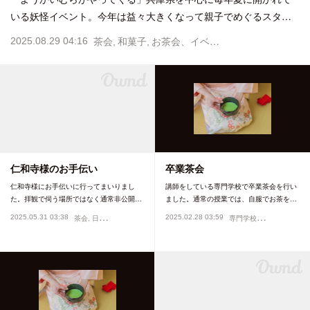
いる妖怪イベント。今年は益々大きくなって親子でめぐるスタ…
2025.08.29 04:16
茶会
和菓子
お茶会、イベント
仁和寺様のお手伝い
卒業茶会
仁和寺様にお手伝いに行ってまいりまし
講師をしている専門学校で卒業茶会を行い
た。拝観で伺う場所ではなく通常非公開…
ました。通常の授業では、自服でお茶を…
専
門学校
2025.05.31 03:38
2025.02.28 03:59
茶会
日本文化
お茶会、イベント
お茶会、イベン