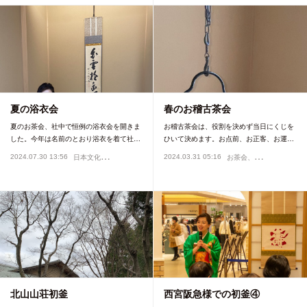
夏の浴衣会
春のお稽古茶会
夏のお茶会、社中で恒例の浴衣会を開きま
お稽古茶会は、役割を決めず当日にくじを
した。今年は名前のとおり浴衣を着て社…
ひいて決めます。お点前、お正客、お運…
日
本文化
お
茶会、イベント
2024.07.30 13:56
2024.03.31 05:16
お茶会、イベント
北山山荘初釜
西宮阪急様での初釜④