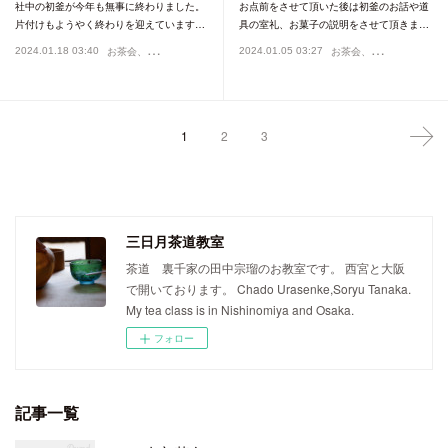
社中の初釜が今年も無事に終わりました。
お点前をさせて頂いた後は初釜のお話や道
片付けもようやく終わりを迎えています…
具の室礼、お菓子の説明をさせて頂きま…
お
茶会、イベント
お
茶会、イベント
2024.01.18 03:40
2024.01.05 03:27
1
2
3
三日月茶道教室
茶道 裏千家の田中宗瑠のお教室です。 西宮と大阪
で開いております。 Chado Urasenke,Soryu Tanaka.
My tea class is in Nishinomiya and Osaka.
フォロー
記事一覧