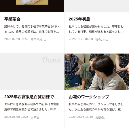
卒業茶会
2025年初釜
講師をしている専門学校で卒業茶会を行い
社中による初釜が開かれました。毎年行わ
ました。通常の授業では、自服でお茶を…
れている行事、初釜が終わるとほっとし…
専
門学校
2025.02.28 03:59
2025.01.20 04:38
お茶会、イベント
茶会
お茶会、イベント
2025年西宮阪急百貨店様で…
お花のワークショップ
去年に引き続き新年初めての行事は西宮阪
社中の皆とお花のワークショップをしまし
急様で初釜を開かせて頂きました。昨年…
た。沢山ある茶花の中から花を選び、花…
お
茶会、イベント
お
茶会、イベント
2025.01.08 02:35
2024.09.05 14:46
お茶会