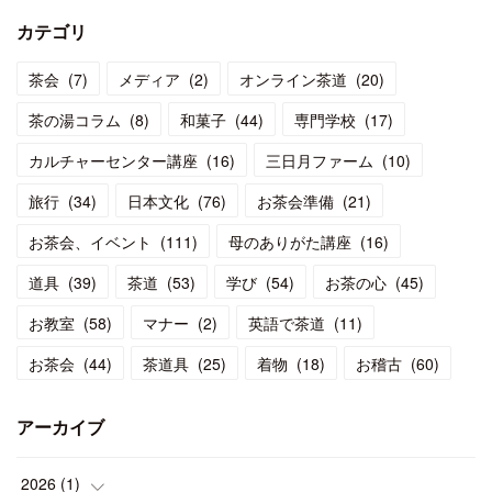
カテゴリ
茶会
(
7
)
メディア
(
2
)
オンライン茶道
(
20
)
茶の湯コラム
(
8
)
和菓子
(
44
)
専門学校
(
17
)
カルチャーセンター講座
(
16
)
三日月ファーム
(
10
)
旅行
(
34
)
日本文化
(
76
)
お茶会準備
(
21
)
お茶会、イベント
(
111
)
母のありがた講座
(
16
)
道具
(
39
)
茶道
(
53
)
学び
(
54
)
お茶の心
(
45
)
お教室
(
58
)
マナー
(
2
)
英語で茶道
(
11
)
お茶会
(
44
)
茶道具
(
25
)
着物
(
18
)
お稽古
(
60
)
アーカイブ
2026
(
1
)