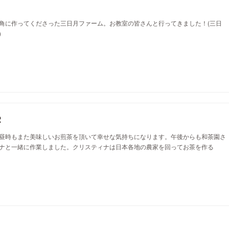
角に作ってくださった三日月ファーム。お教室の皆さんと行ってきました！(三日
)
2
昼時もまた美味しいお煎茶を頂いて幸せな気持ちになります。午後からも和茶園さ
ナと一緒に作業しました。クリスティナは日本各地の農家を回ってお茶を作る