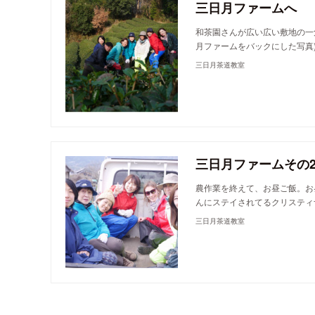
三日月ファームへ
和茶園さんが広い広い敷地の一
月ファームをバックにした写真
三日月茶道教室
三日月ファームその
農作業を終えて、お昼ご飯。お
んにステイされてるクリスティ
三日月茶道教室