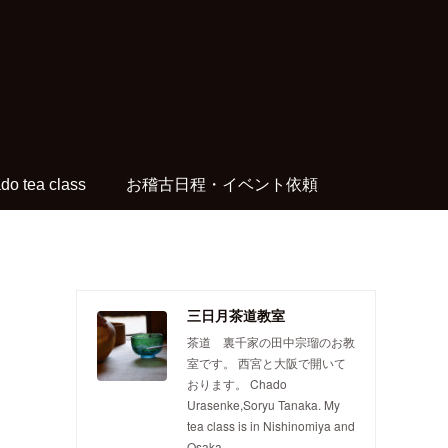
do tea class
お稽古日程・イベント依頼
三日月茶道教室
茶道 裏千家の田中宗瑠のお教
室です。 西宮と大阪で開いて
おります。 Chado
Urasenke,Soryu Tanaka. My
tea class is in Nishinomiya and
Osaka.