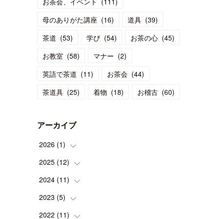
お茶会、イベント
(
111
)
母のありがた講座
(
16
)
道具
(
39
)
茶道
(
53
)
学び
(
54
)
お茶の心
(
45
)
お教室
(
58
)
マナー
(
2
)
英語で茶道
(
11
)
お茶会
(
44
)
茶道具
(
25
)
着物
(
18
)
お稽古
(
60
)
アーカイブ
2026
(
1
)
2025
(
12
(
1
)
)
2024
(
11
(
1
)
)
(
1
)
2023
(
5
(
)
1
)
(
2
)
(
1
)
2022
(
11
(
1
)
)