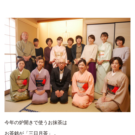
今年の炉開きで使うお抹茶は
お茶銘が「三日月茶」 。