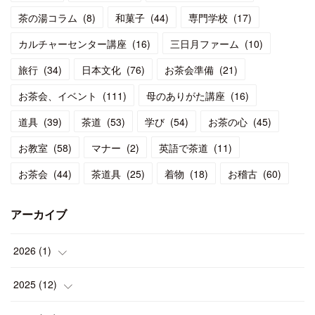
茶の湯コラム
(
8
)
和菓子
(
44
)
専門学校
(
17
)
カルチャーセンター講座
(
16
)
三日月ファーム
(
10
)
旅行
(
34
)
日本文化
(
76
)
お茶会準備
(
21
)
お茶会、イベント
(
111
)
母のありがた講座
(
16
)
道具
(
39
)
茶道
(
53
)
学び
(
54
)
お茶の心
(
45
)
お教室
(
58
)
マナー
(
2
)
英語で茶道
(
11
)
お茶会
(
44
)
茶道具
(
25
)
着物
(
18
)
お稽古
(
60
)
アーカイブ
2026
(
1
)
(
1
)
2025
(
12
)