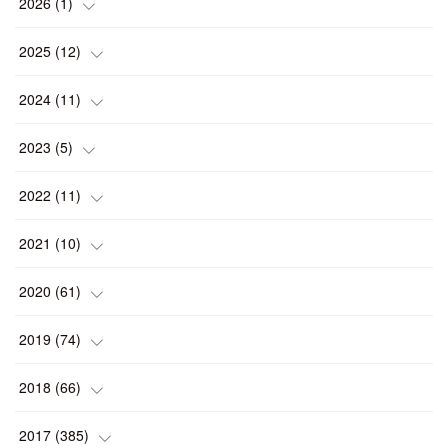
2026
(
1
)
(
1
)
2025
(
12
)
(
1
)
2024
(
11
)
(
1
)
(
1
)
2023
(
5
)
(
2
)
(
1
)
(
1
)
2022
(
11
)
(
1
)
(
1
)
(
2
)
(
1
)
2021
(
10
)
(
1
)
(
2
)
(
1
)
(
2
)
(
2
)
2020
(
61
)
(
2
)
(
1
)
(
1
)
(
4
)
(
2
)
(
1
)
2019
(
74
)
(
2
)
(
5
)
(
1
)
(
1
)
(
1
)
(
10
)
2018
(
66
)
(
2
)
(
1
)
(
2
)
(
2
)
(
7
)
(
7
)
2017
(
385
)