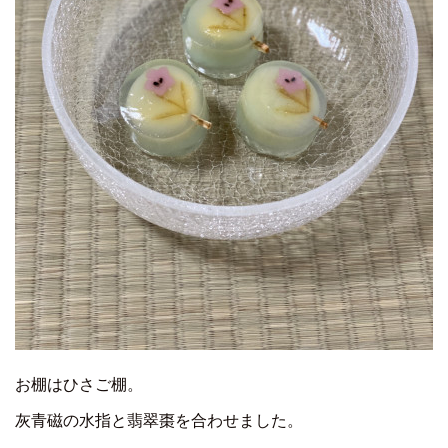
お棚はひさご棚。
灰青磁の水指と翡翠棗を合わせました。