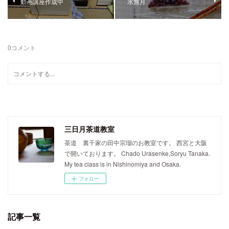
動画講座作成中
水無月
0
コメント
三日月茶道教室
茶道 裏千家の田中宗瑠のお教室です。 西宮と大阪
で開いております。 Chado Urasenke,Soryu Tanaka.
My tea class is in Nishinomiya and Osaka.
フォロー
記事一覧