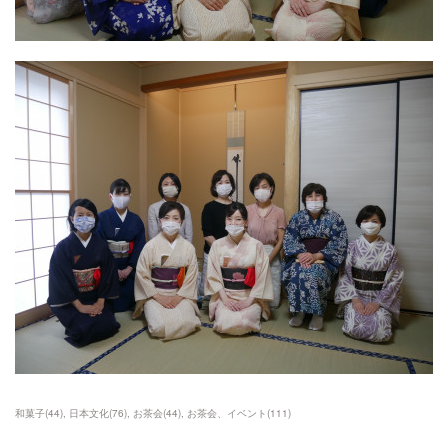
和菓子
(
44
)
日本文化
(
76
)
お茶会
(
44
)
お茶会、イベント
(
111
)