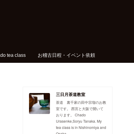
do tea class
お稽古日程・イベント依頼
三日月茶道教室
茶道 裏千家の田中宗瑠のお教
室です。 西宮と大阪で開いて
おります。 Chado
Urasenke,Soryu Tanaka. My
tea class is in Nishinomiya and
Osaka.