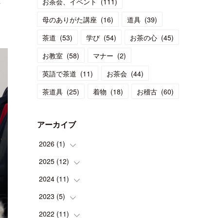
ば
お茶会、イベント
(
111
)
母のありがた講座
(
16
)
道具
(
39
)
茶道
(
53
)
学び
(
54
)
お茶の心
(
45
)
お教室
(
58
)
マナー
(
2
)
英語で茶道
(
11
)
お茶会
(
44
)
茶道具
(
25
)
着物
(
18
)
お稽古
(
60
)
アーカイブ
2026
(
1
)
2025
(
12
(
1
)
)
2024
(
11
(
1
)
)
(
1
)
2023
(
5
(
)
1
)
(
2
)
(
1
)
2022
(
11
(
1
)
)