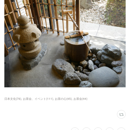
日本文化
(
76
)
お茶会、イベント
(
111
)
お茶の心
(
45
)
お茶会
(
44
)