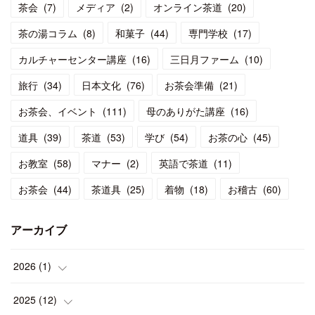
茶会
(
7
)
メディア
(
2
)
オンライン茶道
(
20
)
茶の湯コラム
(
8
)
和菓子
(
44
)
専門学校
(
17
)
カルチャーセンター講座
(
16
)
三日月ファーム
(
10
)
旅行
(
34
)
日本文化
(
76
)
お茶会準備
(
21
)
お茶会、イベント
(
111
)
母のありがた講座
(
16
)
道具
(
39
)
茶道
(
53
)
学び
(
54
)
お茶の心
(
45
)
お教室
(
58
)
マナー
(
2
)
英語で茶道
(
11
)
お茶会
(
44
)
茶道具
(
25
)
着物
(
18
)
お稽古
(
60
)
アーカイブ
2026
(
1
)
(
1
)
2025
(
12
)