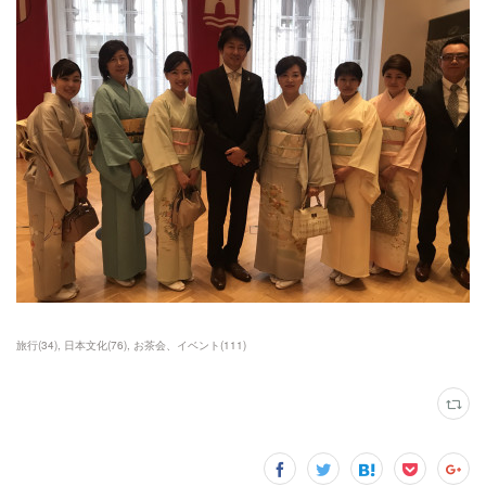
旅行
(
34
)
日本文化
(
76
)
お茶会、イベント
(
111
)