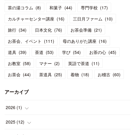
茶の湯コラム
(
8
)
和菓子
(
44
)
専門学校
(
17
)
カルチャーセンター講座
(
16
)
三日月ファーム
(
10
)
旅行
(
34
)
日本文化
(
76
)
お茶会準備
(
21
)
お茶会、イベント
(
111
)
母のありがた講座
(
16
)
道具
(
39
)
茶道
(
53
)
学び
(
54
)
お茶の心
(
45
)
お教室
(
58
)
マナー
(
2
)
英語で茶道
(
11
)
お茶会
(
44
)
茶道具
(
25
)
着物
(
18
)
お稽古
(
60
)
アーカイブ
2026
(
1
)
(
1
)
2025
(
12
)