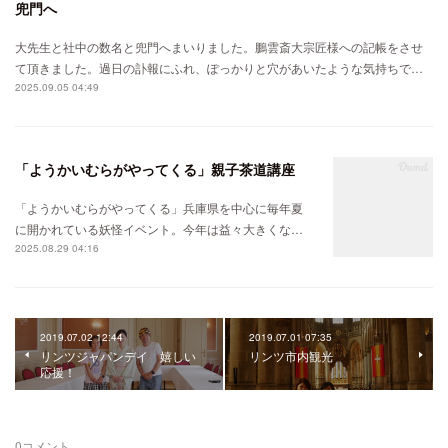
兜門へ
大先生と社中の数名と兜門へまいりました。鵬雲斎大宗匠様への記帳をさせ
て頂きました。過日の訃報にふれ、ぽっかりと穴があいたような気持ちで…
2025.09.05 04:49
「ようかいむらがやってくる」親子茶道講座
「ようかいむらがやってくる」兵庫県を中心に毎年夏
に開かれている妖怪イベント。今年は益々大きくな…
2025.08.29 04:16
2019.07.02 12:44
2019.07.01 07:35
リンツジャパンデイ 嬉しい
リンツ市内観光
応援！
0
コメント