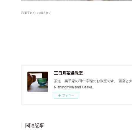
和菓子
(
44
)
お稽古
(
60
)
三日月茶道教室
茶道 裏千家の田中宗瑠のお教室です。 西宮と大阪で開いております
Nishinomiya and Osaka.
フォロー
関連記事