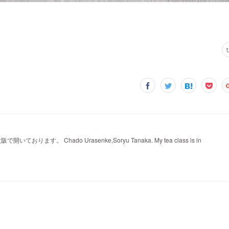
。 Chado Urasenke,Soryu Tanaka. My tea class is in