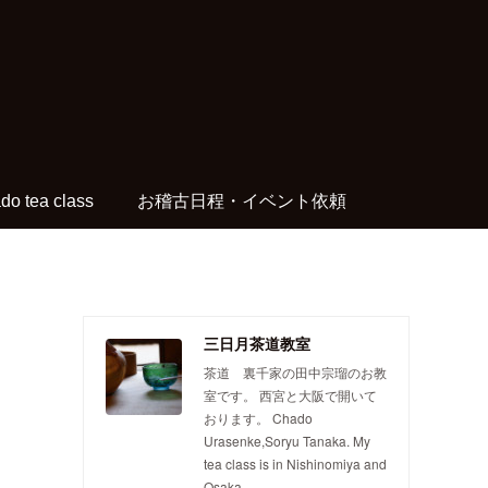
do tea class
お稽古日程・イベント依頼
三日月茶道教室
茶道 裏千家の田中宗瑠のお教
室です。 西宮と大阪で開いて
おります。 Chado
Urasenke,Soryu Tanaka. My
tea class is in Nishinomiya and
Osaka.