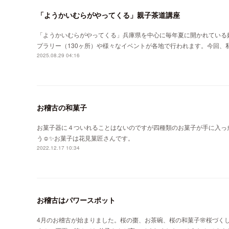
「ようかいむらがやってくる」親子茶道講座
「ようかいむらがやってくる」兵庫県を中心に毎年夏に開かれている
プラリー（130ヶ所）や様々なイベントが各地で行われます。今回、
2025.08.29 04:16
お稽古の和菓子
お菓子器に４ついれることはないのですが四種類のお菓子が手に入っ
う☺️✨お菓子は花見菓匠さんです。
2022.12.17 10:34
お稽古はパワースポット
4月のお稽古が始まりました。桜の棗、お茶碗、桜の和菓子🌸桜づく