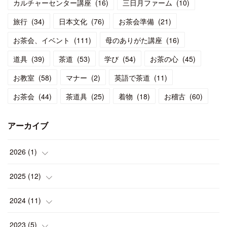
カルチャーセンター講座
(
16
)
三日月ファーム
(
10
)
旅行
(
34
)
日本文化
(
76
)
お茶会準備
(
21
)
お茶会、イベント
(
111
)
母のありがた講座
(
16
)
道具
(
39
)
茶道
(
53
)
学び
(
54
)
お茶の心
(
45
)
お教室
(
58
)
マナー
(
2
)
英語で茶道
(
11
)
お茶会
(
44
)
茶道具
(
25
)
着物
(
18
)
お稽古
(
60
)
アーカイブ
2026
(
1
)
(
1
)
2025
(
12
)
(
1
)
2024
(
11
)
(
1
)
(
1
)
2023
(
5
)