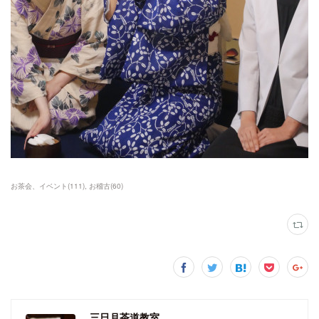
お茶会、イベント
(
111
)
お稽古
(
60
)
三日月茶道教室