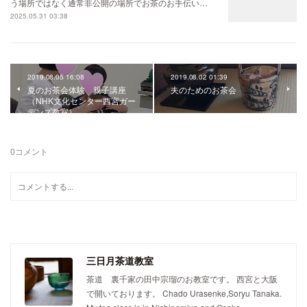
う場所ではなく通常非公開の場所でお茶のお手伝い…
2025.05.31 03:38
2019.08.05 16:08
2019.08.02 01:39
夏のお茶会体験 親子講座
夫のためのお茶会
（NHK文化センター西宮ガー
デンズ教室）
0
コメント
三日月茶道教室
茶道 裏千家の田中宗瑠のお教室です。 西宮と大阪
で開いております。 Chado Urasenke,Soryu Tanaka.