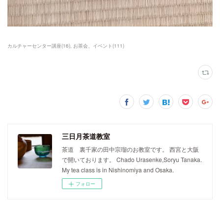
カルチャーセンター講座
(
16
)
お茶会、イベント
(
111
)
三日月茶道教室
茶道 裏千家の田中宗瑠のお教室です。 西宮と大阪
で開いております。 Chado Urasenke,Soryu Tanaka.
My tea class is in Nishinomiya and Osaka.
フォロー