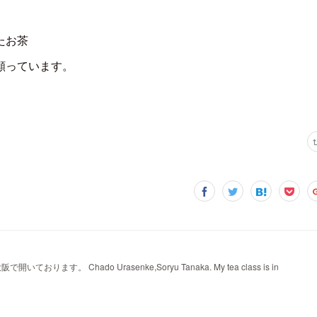
たお茶
願っています。
。 Chado Urasenke,Soryu Tanaka. My tea class is in