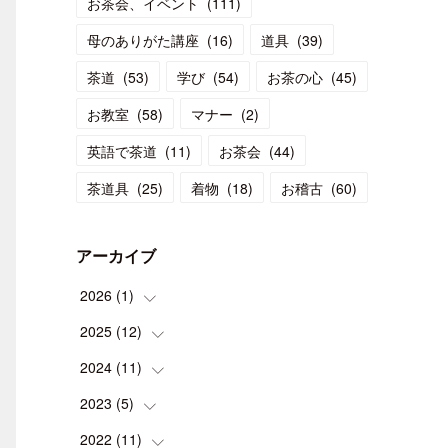
お茶会、イベント
(
111
)
母のありがた講座
(
16
)
道具
(
39
)
茶道
(
53
)
学び
(
54
)
お茶の心
(
45
)
お教室
(
58
)
マナー
(
2
)
英語で茶道
(
11
)
お茶会
(
44
)
茶道具
(
25
)
着物
(
18
)
お稽古
(
60
)
アーカイブ
2026
(
1
)
2025
(
12
(
1
)
)
2024
(
11
(
1
)
)
(
1
)
2023
(
5
(
)
1
)
(
2
)
(
1
)
2022
(
11
(
1
)
)