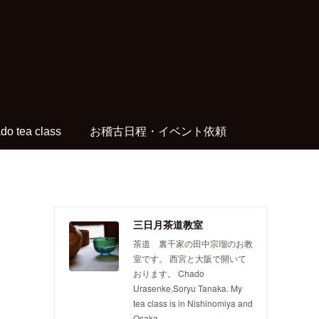
do tea class
お稽古日程・イベント依頼
三日月茶道教室
茶道 裏千家の田中宗瑠のお教
室です。 西宮と大阪で開いて
おります。 Chado
Urasenke,Soryu Tanaka. My
tea class is in Nishinomiya and
Osaka.