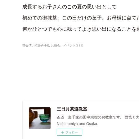
成長するお子さんのこの夏の思い出として
初めての御抹茶、この日だけの菓子、お母様に点て
何かひとつでも心に残ってよき思い出になることを
茶会
(
7
)
和菓子
(
44
)
お茶会、イベント
(
111
)
三日月茶道教室
茶道 裏千家の田中宗瑠のお教室です。 西宮と大阪で開いております
Nishinomiya and Osaka.
フォロー