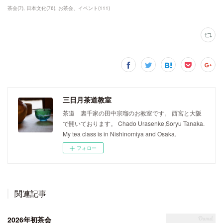
茶会
(
7
)
日本文化
(
76
)
お茶会、イベント
(
111
)
三日月茶道教室
茶道 裏千家の田中宗瑠のお教室です。 西宮と大阪
で開いております。 Chado Urasenke,Soryu Tanaka.
My tea class is in Nishinomiya and Osaka.
フォロー
関連記事
2026年初茶会