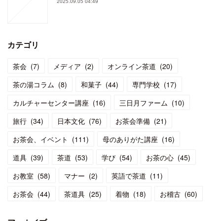
2025.09.05 04:49
カテゴリ
茶会
(
7
)
メディア
(
2
)
オンライン茶道
(
20
)
茶の湯コラム
(
8
)
和菓子
(
44
)
専門学校
(
17
)
カルチャーセンター講座
(
16
)
三日月ファーム
(
10
)
旅行
(
34
)
日本文化
(
76
)
お茶会準備
(
21
)
お茶会、イベント
(
111
)
母のありがた講座
(
16
)
道具
(
39
)
茶道
(
53
)
学び
(
54
)
お茶の心
(
45
)
お教室
(
58
)
マナー
(
2
)
英語で茶道
(
11
)
お茶会
(
44
)
茶道具
(
25
)
着物
(
18
)
お稽古
(
60
)