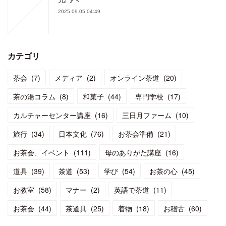
2025.09.05 04:49
カテゴリ
茶会
(
7
)
メディア
(
2
)
オンライン茶道
(
20
)
茶の湯コラム
(
8
)
和菓子
(
44
)
専門学校
(
17
)
カルチャーセンター講座
(
16
)
三日月ファーム
(
10
)
旅行
(
34
)
日本文化
(
76
)
お茶会準備
(
21
)
お茶会、イベント
(
111
)
母のありがた講座
(
16
)
道具
(
39
)
茶道
(
53
)
学び
(
54
)
お茶の心
(
45
)
お教室
(
58
)
マナー
(
2
)
英語で茶道
(
11
)
お茶会
(
44
)
茶道具
(
25
)
着物
(
18
)
お稽古
(
60
)