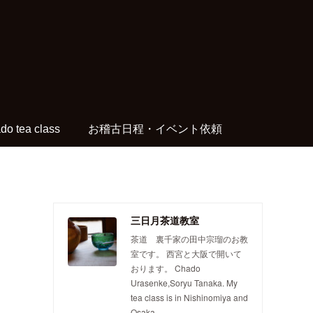
do tea class
お稽古日程・イベント依頼
三日月茶道教室
茶道 裏千家の田中宗瑠のお教
室です。 西宮と大阪で開いて
おります。 Chado
Urasenke,Soryu Tanaka. My
tea class is in Nishinomiya and
Osaka.