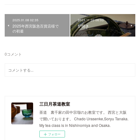
2025.01.08 02:35
2023.11.20 06:03
2025年西宮阪急百貨店様で
炉開き
の初釜
0
コメント
三日月茶道教室
茶道 裏千家の田中宗瑠のお教室です。 西宮と大阪
で開いております。 Chado Urasenke,Soryu Tanaka.
My tea class is in Nishinomiya and Osaka.
フォロー