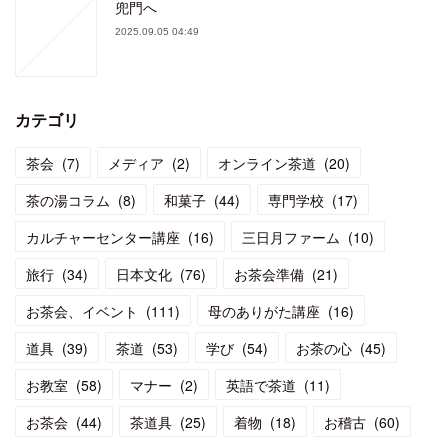
兜門へ
2025.09.05 04:49
カテゴリ
茶会
(
7
)
メディア
(
2
)
オンライン茶道
(
20
)
茶の湯コラム
(
8
)
和菓子
(
44
)
専門学校
(
17
)
カルチャーセンター講座
(
16
)
三日月ファーム
(
10
)
旅行
(
34
)
日本文化
(
76
)
お茶会準備
(
21
)
お茶会、イベント
(
111
)
母のありがた講座
(
16
)
道具
(
39
)
茶道
(
53
)
学び
(
54
)
お茶の心
(
45
)
お教室
(
58
)
マナー
(
2
)
英語で茶道
(
11
)
お茶会
(
44
)
茶道具
(
25
)
着物
(
18
)
お稽古
(
60
)