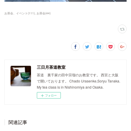
お茶会、イベント
(
111
)
お茶会
(
44
)
三日月茶道教室
茶道 裏千家の田中宗瑠のお教室です。 西宮と大阪
で開いております。 Chado Urasenke,Soryu Tanaka.
My tea class is in Nishinomiya and Osaka.
フォロー
関連記事