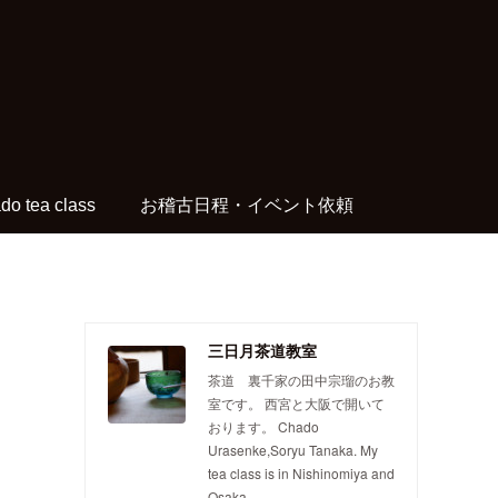
do tea class
お稽古日程・イベント依頼
三日月茶道教室
茶道 裏千家の田中宗瑠のお教
室です。 西宮と大阪で開いて
おります。 Chado
Urasenke,Soryu Tanaka. My
tea class is in Nishinomiya and
Osaka.