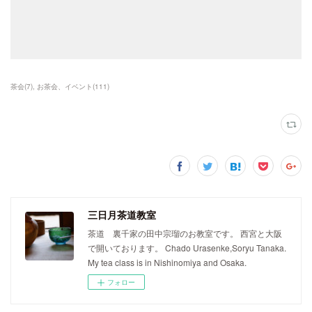
茶会
(
7
)
お茶会、イベント
(
111
)
三日月茶道教室
茶道 裏千家の田中宗瑠のお教室です。 西宮と大阪
で開いております。 Chado Urasenke,Soryu Tanaka.
My tea class is in Nishinomiya and Osaka.
フォロー