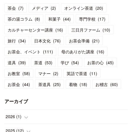
茶会
(
7
)
メディア
(
2
)
オンライン茶道
(
20
)
茶の湯コラム
(
8
)
和菓子
(
44
)
専門学校
(
17
)
カルチャーセンター講座
(
16
)
三日月ファーム
(
10
)
旅行
(
34
)
日本文化
(
76
)
お茶会準備
(
21
)
お茶会、イベント
(
111
)
母のありがた講座
(
16
)
道具
(
39
)
茶道
(
53
)
学び
(
54
)
お茶の心
(
45
)
お教室
(
58
)
マナー
(
2
)
英語で茶道
(
11
)
お茶会
(
44
)
茶道具
(
25
)
着物
(
18
)
お稽古
(
60
)
アーカイブ
2026
(
1
)
(
1
)
2025
(
12
)