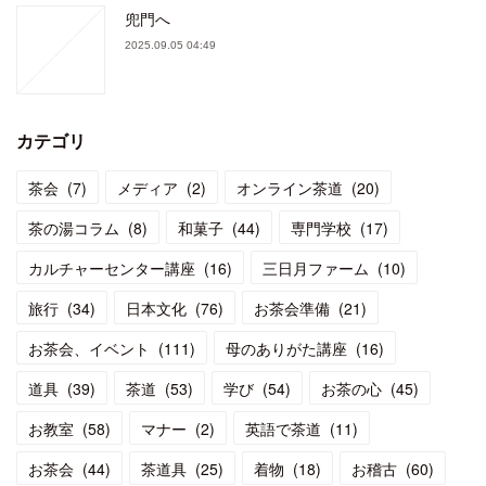
兜門へ
2025.09.05 04:49
カテゴリ
茶会
(
7
)
メディア
(
2
)
オンライン茶道
(
20
)
茶の湯コラム
(
8
)
和菓子
(
44
)
専門学校
(
17
)
カルチャーセンター講座
(
16
)
三日月ファーム
(
10
)
旅行
(
34
)
日本文化
(
76
)
お茶会準備
(
21
)
お茶会、イベント
(
111
)
母のありがた講座
(
16
)
道具
(
39
)
茶道
(
53
)
学び
(
54
)
お茶の心
(
45
)
お教室
(
58
)
マナー
(
2
)
英語で茶道
(
11
)
お茶会
(
44
)
茶道具
(
25
)
着物
(
18
)
お稽古
(
60
)