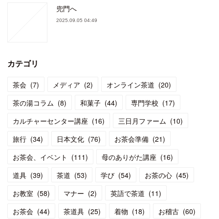
兜門へ
2025.09.05 04:49
カテゴリ
茶会
(
7
)
メディア
(
2
)
オンライン茶道
(
20
)
茶の湯コラム
(
8
)
和菓子
(
44
)
専門学校
(
17
)
カルチャーセンター講座
(
16
)
三日月ファーム
(
10
)
旅行
(
34
)
日本文化
(
76
)
お茶会準備
(
21
)
お茶会、イベント
(
111
)
母のありがた講座
(
16
)
道具
(
39
)
茶道
(
53
)
学び
(
54
)
お茶の心
(
45
)
お教室
(
58
)
マナー
(
2
)
英語で茶道
(
11
)
お茶会
(
44
)
茶道具
(
25
)
着物
(
18
)
お稽古
(
60
)