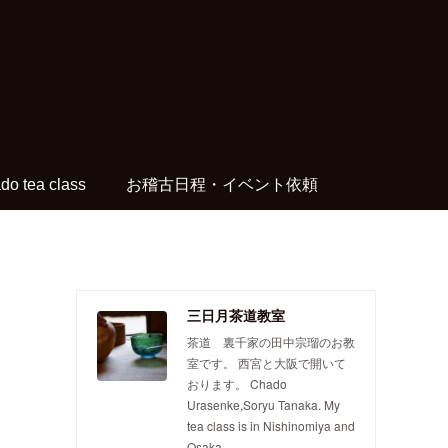
do tea class
お稽古日程・イベント依頼
三日月茶道教室
茶道 裏千家の田中宗瑠のお教
室です。 西宮と大阪で開いて
おります。 Chado
Urasenke,Soryu Tanaka. My
tea class is in Nishinomiya and
Osaka.